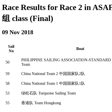
Race Results for Race 2 in
组 class (Final)
09 Nov 2018
Sail
Boat
No
PHILIPPINE SAILING ASSOCIATION-STANDAR
50
Team
59
China National Team 2 中国国家队2队
58
China National Team 1 中国国家队1队
53
绿松石队 Turquoise Sailing Team
55
香港队 Team Hongkong