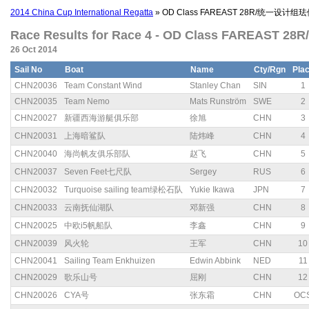
2014 China Cup International Regatta
» OD Class FAREAST 28R/统一设计组
Race Results for Race 4 - OD Class FAREAST 
26 Oct 2014
Sail No
Boat
Name
Cty/Rgn
Pla
CHN20036
Team Constant Wind
Stanley Chan
SIN
1
CHN20035
Team Nemo
Mats Runström
SWE
2
CHN20027
新疆西海游艇俱乐部
徐旭
CHN
3
CHN20031
上海暗鲨队
陆炜峰
CHN
4
CHN20040
海尚帆友俱乐部队
赵飞
CHN
5
CHN20037
Seven Feet七尺队
Sergey
RUS
6
CHN20032
Turquoise sailing team绿松石队
Yukie Ikawa
JPN
7
CHN20033
云南抚仙湖队
邓新强
CHN
8
CHN20025
中欧i5帆船队
李鑫
CHN
9
CHN20039
风火轮
王军
CHN
10
CHN20041
Sailing Team Enkhuizen
Edwin Abbink
NED
11
CHN20029
歌乐山号
屈刚
CHN
12
CHN20026
CYA号
张东霜
CHN
OC