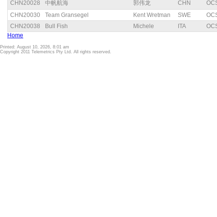
CHN20028
中帆航海
郭伟龙
CHN
OC
CHN20030
Team Gransegel
Kent Wretman
SWE
OC
CHN20038
Bull Fish
Michele
ITA
OC
Home
Printed: August 10, 2026, 8:01 am
Copyright 2011 Telemetrics Pty Ltd. All rights reserved.