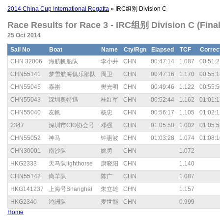
2014 China Cup International Regatta
» IRC组别 Division C
Race Results for Race 3 - IRC组别 Division C (Final
25 Oct 2014
Sail No
Boat
Name
Cty/Rgn
Elapsed
TCF
Correc
CHN 32006
海航帆船队
李小井
CHN
00:47:14
1.087
00:51:2
CHN55141
梦雪航海俱乐部队
周卫
CHN
00:47:16
1.170
00:55:1
CHN55045
泰祺
樊光明
CHN
00:49:46
1.122
00:55:5
CHN55043
深圳奥特迅
桂红军
CHN
00:52:44
1.162
01:01:1
CHN55040
友帆
杨忠
CHN
00:56:17
1.105
01:02:1
2347
深圳市CIO协会号
邓强
CHN
01:05:50
1.002
01:05:5
CHN55052
神马
钟惠波
CHN
01:03:28
1.074
01:08:1
CHN30001
南沙队
姚勇
CHN
1.072
HKG2333
天马队lighthorse
康晓阳
CHN
1.140
CHN55142
尚羊队
陈广
CHN
1.087
HKG141237
上海号Shanghai
朱立雄
CHN
1.157
HKG2340
鸿洲队
麦世能
CHN
0.999
Home